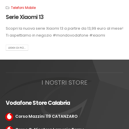
Telefoni Mobile
Serie Xiaomi 13
Scopri la nuova serie Xiaomi 13 a partire da 13,99 euro al mese!
Ti aspettiamo in negozio #mondovodafone #xiaomi
LEGGI DI PIÙ...
I NOSTRI STORE
Vodafone Store Calabria
Corso Mazzini 119 CATANZARO