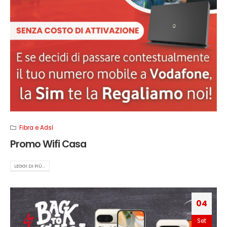
Fibra e Adsl
Promo Wifi Casa
LEGGI DI PIÙ...
04
Set