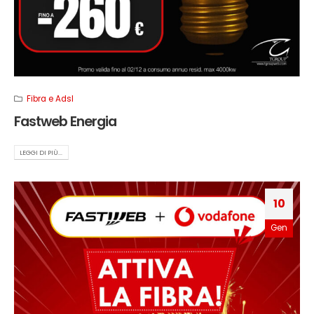
Fibra e Adsl
Fastweb Energia
LEGGI DI PIÙ...
10
Gen