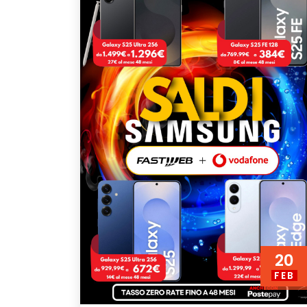
20
FEB