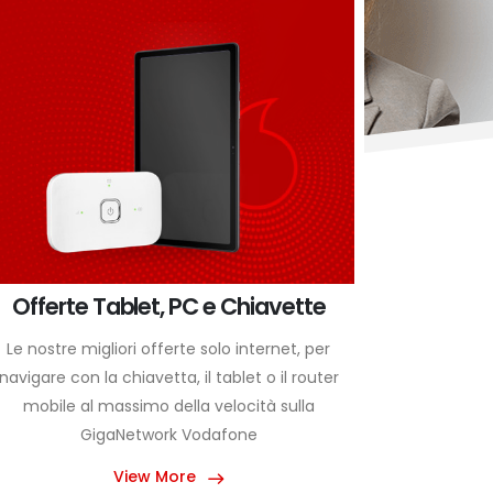
Offerte telefonia mobile
Lavorare, studiare, giocare, vedere video in
Il massim
streaming e chattare: scegli la connessione
pote
migliore su smartphone per tutte le tue
esigenze.
View More