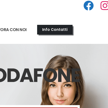
VORA CON NOI
Info Contatti
VODAFONE