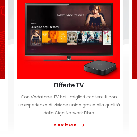
Offerte Tablet, PC e Chiavette
n
Le nostre migliori offerte solo internet, per
ità
navigare con la chiavetta, il tablet o il router
mobile al massimo della velocità sulla
GigaNetwork Vodafone
View More