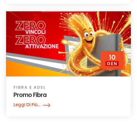
10
GEN
FIBRA E ADSL
Promo Fibra
Leggi Di Più...