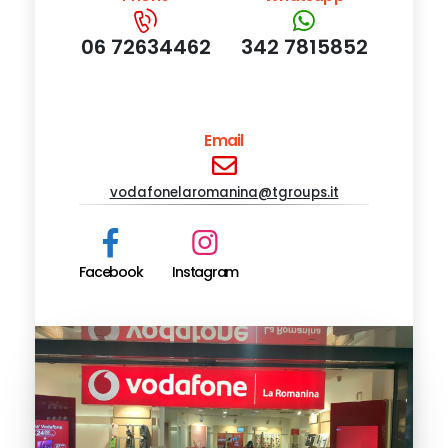
06 72634462
342 7815852
Email
vodafonelaromanina@tgroups.it
Facebook
Instagram