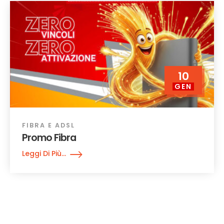
10
GEN
FIBRA E ADSL
Promo Fibra
Leggi Di Più...