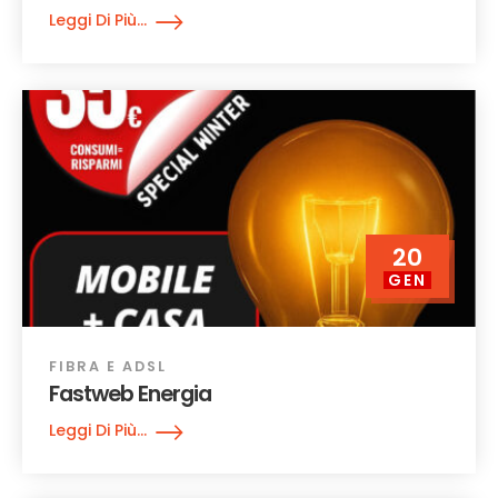
Leggi Di Più...
20
GEN
FIBRA E ADSL
Fastweb Energia
Leggi Di Più...